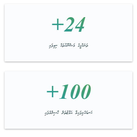
24+
ތަރައްގީގެ މަޝްރޫއުތައް ނިމިފައި
100+
ކަނޑައެޅިފައިވާ އަމާޒުތަށް ހާސިލްވެފައި