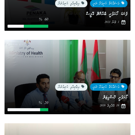
މަސައްކަތް ކުރިއަށް ދަނީ
އިޖްތިމާއީ ކުރިއެރުން
ފެނަކަ ހޯރަފުށީ ބްރާންޗް އޮފީސް
60 %
1 ޖޫން 2021
މަސައްކަތް ކުރިއަށް ދަނީ
އިޖްތިމާއީ ކުރިއެރުން
ހޯރަފުށީ ހޮސްޕިޓަލް
20 %
19 އޭޕްރިލް 2019