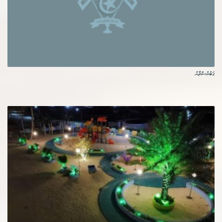
ގަބުރުސްތާނު