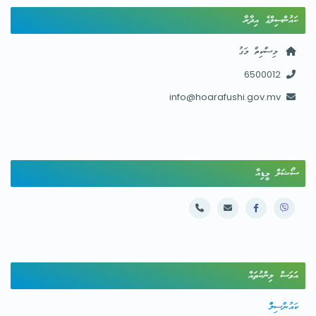
ކައުންސިލްގެ އިދާރާ
މިސްކިތް މަގު
6500012
info@hoarafushi.gov.mv
ސޯޝަލް މީޑިއާ
އަވަސް ލިންކުތައް
ކައުންސިލްް