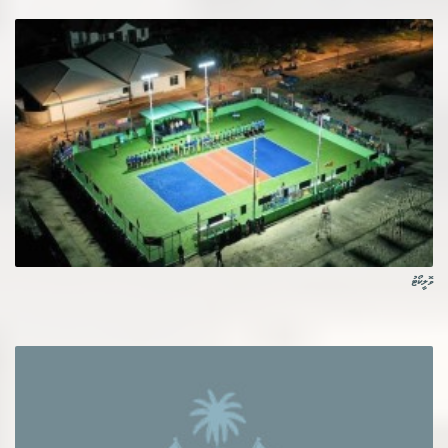
ވޮލީކޯޓު