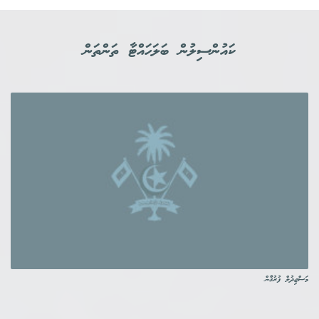
ކައުންސިލުން ބަލަހައްޓާ ތަންތަން
މަސްޖިދުލް ފުރުޤާން