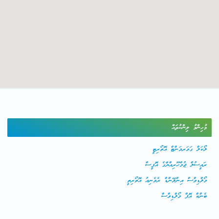
މުހިންމު ލިންކުތައް
ލޯކަލް ގަވަރމަންޓް އޮތޯރިޓީ
ރައީސުލް ޖުމްހޫރިއްޔާގެ އޮފީސް
މޯލްޑިވްސް އިންލޭންޑް ރެވެނިއު އޮތޯރިތީ
ބެންކް އޮފް މޯލްޑިވްސް