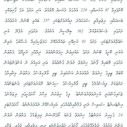
މިރަށުގައި މަހަށް ފުރާ 12 އުޅަނދު އޮތްއިރު ކަނޑުގައި ދުއްވުމަށް ރަޖިސްޓަރ
ކޮށްފައިވާ 87 އުޅަނދާއި، 220 އެއްގަމު އުޅަނދު އޮވެއެވެ. އަދި ރަށުގެ މަގު ގޯޅިތަކާއި،
ބަނދަރާއި، އިޖުތިމާޢީ ސަރަޙައްދު ދިއްލުމަށްޓަކައި 257 ބައްތި ބޭނުން ކުރެވެއެވެ،
ރަށުގައި މަސައްކަތްކުރާ 162 ބިދޭސީން އުޅެއެވެ. ރަށުގައި އުފެދޭ ކުނި
ނައްތާލުމަށްޓަކައި، ރަށުގެ 01 ކުނިކޮށި ތައްޔާރުކޮށް ހަމަޖެހިފައިވާ އުޞޫލުގެ މަތިން
އެކުނި ކޮށީގެ ބޭނުން ރަށުގެ ރައްޔިތުން ހިފަމުންދެއެވެ. ދިރާގާއި އުރީދޫގެ ފަރާތުން
ރަށުގައި މޮބައިލް ފޯނުގެ ޚިދުމަތް ދެމުން ގެންދެއެވެ. ޢަދި އަމިއްލަ ދެ ކުންފުންޏަކުން
ކޭބަލް ޓީވީގެ ޚިދުމަޘް ދެއްވަމުން އަންނައިރު ޓީވީ މޯލްޑިވްސްގެ ފަރާތުން މިދާއިރާގެ
ރަށްތަކަށް ޕީއެސްއެމްގެ ޓީވީ މޯލްޑިވްސްގެ ސިގުނަލް ދޫކުރުމަށްޓަކައި އެންޓަނާއެއް
ޖަހައިގެންދަނީ އެޚިދުމަތްދެމުންނެވެ. މީގެ އިތުރުން މިހާރު ހޯރަފުށީގައި މިޒަމާނުގެ
އިންޓަރނެޓް ސަރވިސް ދަނީ ފުޅާދާއިރާއެއްގައި ވައިލެސްކޮށް ދެއްވަމުންނެވެ. ހޯރަފުށްޓަކީ
24 ގަޑީއިރު ކަރަންޓުގެ ޚިދުމަތް ފެނަކަ ކޯޕަރޭޝަން ލިމިޓެޑްގެ ފަރާތުން ދެމުން
އަންނަ ރަށެކެވެ. ޖުމްލަގޮތެއްގައި ހޯރަފުށީ ރައްޔިތުންނަކީ ދީނީ، އިޖްތިމާޢީ، ޤައުމީ، ޘަޤާފީ