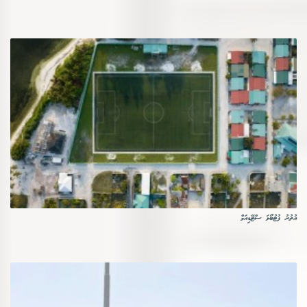
އުތުރު ފުޓުބޯޅަ ސްޓޭޑިއަމް