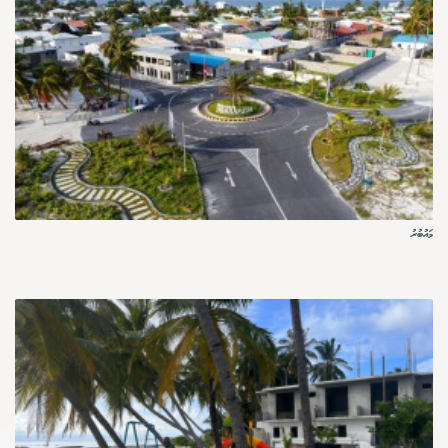
މައުބުރު