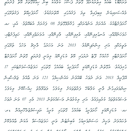
ވަރަށްބޮޑު ބައެއް އިތުރުކުރެވޭ ގޮތަށް ފަސޭހަ ކަމާއެކު ބިން ހިއްކޭގޮތަށް އޮތް ޤުދުރަތީ
މުއްސަނދިކަން ލިބިފައިވާ ތިލަ ފަޅެއްގައި އޮތްރަށެކެވެ. ހޯރަފުށިއޮތް ފަޅުތެރޭގައި
ހޯރަފުށްޓާއެކު، އެއްރަށް އަނެއްރަށާއި ގުޅާލެވޭގޮތަށް 08 ފަޅުރަށް އެބައޮތެވެ. އެއީ، ހއ
ހުވަހަންދޫއާއި، އުނގުލިފިނޮޅާއި، ވެލިފިނޮޅާއި، މާފިނޮޅާއި، އުމަރަތްފިނޮޅާއި، ހަތިފުށްޓާއި،
މަތީރަށާއި އަދި އިންނަފިނޮޅެވެ. 2013 ވަނަ އަހަރުގެ މާރިޗް މަހުގެ ތެރޭގައި
ހޯރަފުށްޓާއި ހާހެއްހާ ފޫޓް ދުރުގައި އޮތް ކުޑަފިނޮޅު މިވަނީ ޤުދުރަތީ ގޮތުން ހޯރަފުށްޓާ
ގުޅިފައެވެ. އެގޮތުން ކުޑަފިނޮޅަކީ ހޯރަފުށީގެ ބައެއްގެ ގޮތުގައި ހަމަޖެއްސުމަށްޓަކައި 17
އޭޕްރީލް 2013 ވަނަ ދުވަހު ބޭއްވުނު ކައުންސިލްގެ 121 ވަނަ ޢާއްމު ޖަލްސާއިން
ނިންމަވައިގެން ވާނީ ކަމާބެހޭ ފަރާތްތަކަށް މިކަމުގެ މަޢުލޫމާތު ހިއްސާކޮށް މިކަމުގެ
މަސައްކަތްތައް ކުރެވިފައެވެ. އަދި މިކުރެވުނު މަސައްކަތުން 2013 މެއި 07 ވަނަ ދުވަހު
ހއ. ކުޑަފިނޮޅަކީ ހޯރަފުށީގެ ބައެއްގެ ގޮތުގައި ކުރީގެ ރައީސުލްޖުމްހޫރިއްޔާ ޑރ.
މުޙައްމަދު ވަޙީދު ޙަސަންމަނިކުގެ ކެބިނެޓުން ވަނީ ހަމަޖައްސަވާ އެކަން ޢާއްމުކޮށް