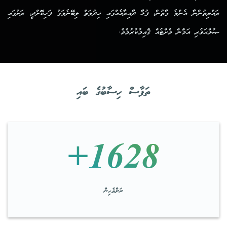
ރައްޔިތުންނާ އެންމެ ގާތުން، ފުޅާ ދާއިރާއެއްގައި ޚިދުމަތް ލިބޭނެމަގު ފަހިކޮށްދީ، ރަށުގައި
ޞުލްޙަވެރި އަމާން ވެށްޓެއް ޤާއިމުކުރުމެވެ.
ތަފާސް ހިސާބުގެ ބައި
1628+
ރަށްވެހިން