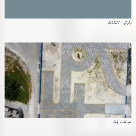
އިޖްތިމާއީ ސަރަހައްދުތައް
ލައިސަންސް ޓްރެކް