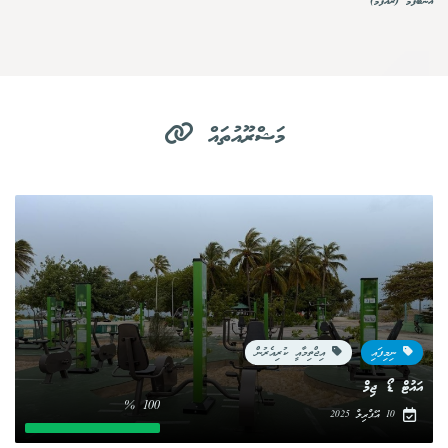
އަނބުފާމް (ރުއްފާމް)
މަޝްރޫއުތައް
ނިމިފައި
އިޖްތިމާއީ ކުރިއެރުން
އައުޓް ޑޯ ޖިމް
100 %
10 އޭޕްރިލް 2025