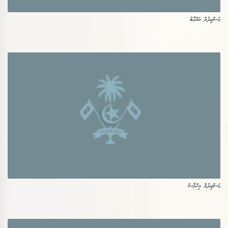
މަސްޖިދުލް އައްވާބު
މަސްޖިދުލް އިޚްލާސް