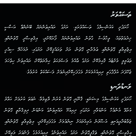
ތަސައްވަރު
ހޯރަފުށީ ކައުންސިލްގެ ތަޞައްވުރަކީ، ރަށުގެ ރައްޔިތުންނަށް ބޭނުންވާ އަސާސީ
ޚިދުމަތްތައް، ވީހާވެސް ގާތުން ރައްޔިތުންނަށް ފޯރުކޮށްދީ، އިޤްތިޞާދީ ގޮތުންނާއި
އިޖްތިމާޢީ ގޮތުންނާއި ޢުމްރާނީ ގޮތުން، ރަށް ތަރައްޤީކޮށް، ރަށުގައި، ދުޅަހެޔޮ ސިއްޙީ
ތަޢުލީމީ ވެށްޓެއް ޤާއިމުކޮށް، ރަށުގެ ޢާއްމު މަޞްލަޙަތު ޙިމާޔަތްކޮށް، ރައްޔިތުން ހިތްހަމަ
ޖެހޭފަދަ އުފާފާގަތި ދިރިއުޅުމަކަށް މަގުފަހިކޮށްދިނުމަށް މަސައްކަތް ކުރުމެވެ.
ލަނޑުދަނޑި
ހޯރަފުށީ ކައުންސިލްގެ މިޝަނަކީ، ޤާނޫނީ ގޮތުން ކުރުން ލާޒިމުވާ، ނުވަތަ ކުރުމަށް ޙަވާލު
ކުރެވޭ އެންމެހާ ކަންކަމާއި ރަށުގައި ދިރިއުޅޭ ރައްޔިތުންގެ ކަންކަން ދިމިޤްރާތީ ގޮތުން
ޖަވާބުދާރީވަނިވި އުޞޫލުން އަމިއްލައަށް ނިންމުމަށް މަގުފައިކޮށްދީ، އިޖްތިމާޢީ ގޮތުންނާއި
އިޤްތިޞާދީ ގޮތުންނާއި ޘަޤާފީގޮތުން، ރަށުގެ ރައްޔިތުންގެ ދިރިއުޅުމުގެ ފެންވަރު މަތިކޮށް،