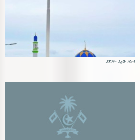
ބަނދަރު ބޮޑުދިދަ ސަރަހައްދު