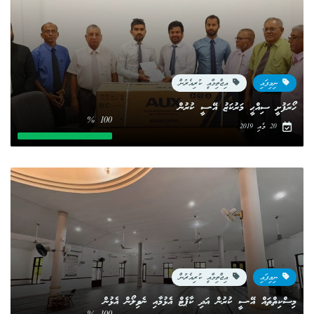
ނިމިފައި
އިޖްތިމާއީ ކުރިއެރުން
ހޯރަފުށީ ސިއްޙީ މަރުކަޒު އޭ.ސީ ކުރުން
100 %
20 މެއި 2019
ނިމިފައި
އިޖްތިމާއީ ކުރިއެރުން
މިސްކިތްތައް އޭ.ސީ ކުރުން އަދި ކާޕެޓް އެޅުމާއި ނެވިލޯން އެޅުން