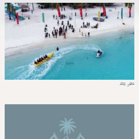
ރަށްވެހި ފަންނު