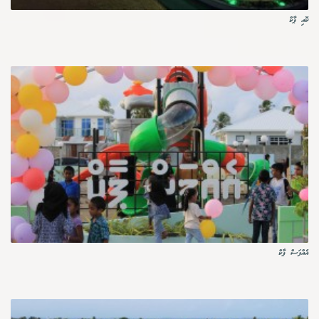
ކޮއި ޕާކް
އެއްފަސް ޕާކް