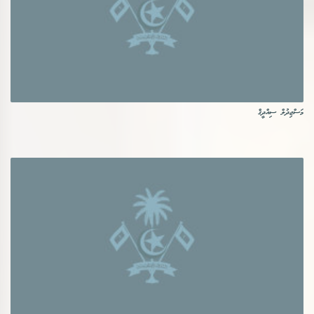
މަސްޖިދުލް ސިއްދީޤް