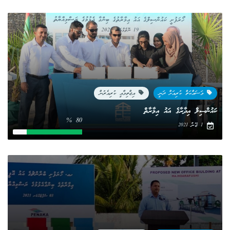
މަސައްކަތް ކުރިއަށް ދަނީ
އިޖްތިމާއީ ކުރިއެރުން
ކައުންސިލް އިދާރާގެ އައު އިމާރާތް
80 %
1 ޖޫން 2021