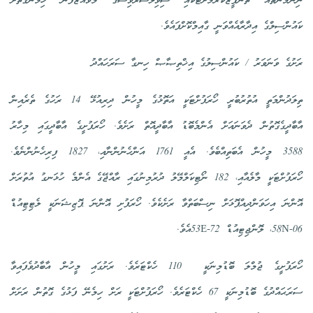
ނިންމުންތައް ތަންފީޒުކުރުމަށްޓަކައި ސިވިލްސަރވިސްގެ މުވައްޒަފުން ހިމެނޭގޮތަށް
ކައުންސިލްގެ އިދާރާއެއްވަނީ ގާއިމްކޮށްފައެވެ.
ރަށުގެ ވަނަވަރު / ކައުންސިލުގެ އިޚްތިޞާޞް ހިނގާ ސަރަހައްދު
ތިލަދުންމަތީ އުތުރުބުރީ ހޯރަފުށްޓަކީ އަތޮޅުގެ މީހުން ދިރިއުޅޭ 14 ރަހުގެ ތެރެއިން
އާބާދީގެގޮތުން ދެވަނައަށް އެންމެބޮޑު އާބާދީއޮތް ރަށެވެ. ހޯރަފުށީގެ އާބާދީގައި މިހާރު
3588 މީހުން އެބަތިއްބެވެ. އެއީ 1761 އަންހެނުންނާއި، 1827 ފިރިހެނުންނެވެ.
ހޯރަފުށްޓަކީ މާލެއާއި، 182 ނޯޓިކަލްމޭލު ދުރުމިނުގައި ރާއްޖޭގެ އެންމެ ހުޅަނގު އުތުރަށް
އޮންނަ އިހަވަންދިއްޕޮޅަށް ނިސްބަތްވާ ރަށެކެވެ. ހޯރަފުށި އޮންނަ ޕޮޒިޝަނަކީ ލެޓިޓިއުޑް
06-58N، ލޮންޖިޓިއުޑް 72-53Eއެވެ.
ހޯރަފުށީގެ ޖުމްލަ ބޮޑުމިނަކީ 110 ހެކްޓަރެވެ. ރަށުގައި މީހުން އާބާދުވެފައިވާ
ސަރަޙައްދުގެ ބޮޑުމިނަކީ 67 ހެކްޓަރެވެ. ހޯރަފުށްޓަކީ ރަށް ހިމެނޭ ފަޅުގެ ގޮތުން ރަށަށް