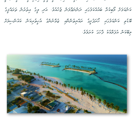
ކަންކަމަށް ލޯބިކުރާ ބައެއްކަމުގައި ދަންނަވާލަން ޖެހެއެވެ. އަދި މީގެ އިތުރުން ތަރައްޤީގެ
ބޮޑެތި ކަންކަމުގައި ހޯރަފުށީގެ ރައްޔިތުންނާއި ޒުވާނުންގެ އެހީތެރިކަން ކައުންސިލަށް
ލިބޭކަން އުފަލާއެކު ފާހަގަ ކުރަމެވެ.