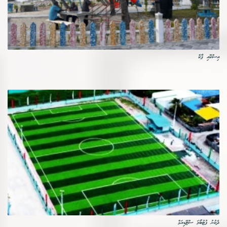
އިސްކޮއި ޕާކް
ދެކުނު ފުޓުބޯޅަ ސްޓޭޑިއަމް