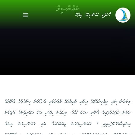
ކައުންސިިލް
ހޯރަފުށީ ކައުންސިލްގެ އިދާރާ
މިކައުންސިލަކީ ދިވެހިރާއްޖޭގެ އިދާރީ ދާއިރާތައް ލާމަރުކަޒީ އުޞޫލުން ހިންގުމުގެ ޤާނޫނުގެ
ދަށުން އުފައްދާފައިވާ ޤާނޫނީ ޝަޚުސެކެވެ. މިކައުންސިލްގައި ރަށު ރައްޔިތުންގެ ވޯޓަކުން
އިންތިޚާބުކޮށްފައިތިބި 7 ކައުންސިލަރުން ތިއްބަވައެވެ. އަދި ކައުންސިލުން ނިންމާ