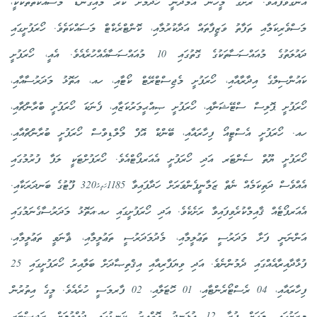
އަންގަވާފައެވެ. ރަށުގެ މީހުން އާމްދަނީ ހޯދުމަށް ކުރާ މައިގަނޑު މަސައްކަތްތަކަކީ،
މަސްވެރިކަމާއި ތަފާތު ވަޒީފާތައް އަދާކުރުމާއި، ކޮންޓްރެކްޓް މަސައްކަތެވެ. ހޯރަފުށީގައި
ދައުލަތުގެ މުއައްސަސާތަކުގެ ގޮތުގައި 10 މުއައްސަސާއެއްހުރެއެވެ. އެއީ، ހޯރަފުށީ
ކައުންސިލްގެ އިދާރާއާއި، ހޯރަފުށީ މެޖިސްޓްރޭޓް ކޯޓާއި، ހއ، އަތޮޅު މަދަރުސާއާއި،
ހޯރަފުށީ ޕޮލިސް ސްޓޭޝަނާއި، ހޯރަފުށީ ޞިއްޙީމަރުކަޒާއި، ފެނަކަ ހޯރަފުށީ ބްރާންޗާއި،
ހއ. ހޯރަފުށީ އެސްޓީއޯ ފިހާރައާއި، ބޭންކް އޮފް މޯލްޑިވްސް ހޯރަފުށީ ބުރާންޗްއާއި،
ހޯރަފުށީ ޔޫތް ސެންޓަރ އަދި ހޯރަފުށީ އެއަރޕޯޓްއެވެ. ހޯރަފުށްޓަކީ ލަފާ ފުރުމުގައި
އެއްވެސް ދަތިކަމެއް ނެތް ޒަމާނީފެންވަރަށް ހަދާފައިވާ 1185×320 ފޫޓުގެ ބަނދަރަކާއި.
އެއަރޕޯޓެއް ޤާއިމްކުރެވިފައިވާ ރަށެކެވެ. އަދި ހޯރަފުށީގައި ހއ.އަތޮޅު މަދަރުސާގެނަމުގައި
އަންނަނީ ފަށާ މަދަރުސީ ތަޢުލީމާއި، މެދުމަދަރުސީ ތަޢުލީމާއި، ޘާނަވީ ތަޢުލީމާއި،
ފުޅާދާއިރާއެއްގައި ދެމުންނެވެ. އަދި ވިޔަފާރިއާއި އިޤްތިޞާދަށް ބަލާއިރު ހޯރަފުށީގައި 25
ފިހާރައާއި، 04 ރެސްޓޯރެންޓާއި، 01 ހޮޓަލާއި، 02 ފާރމަސީ ހުރެއެވެ. މީގެ އިތުރުން