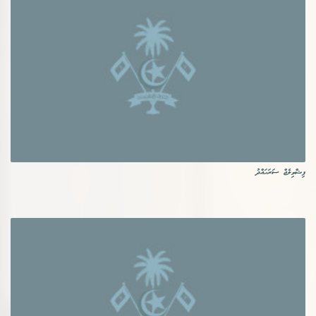
ފިޝްވިލެޖް ސަރަހައްދު