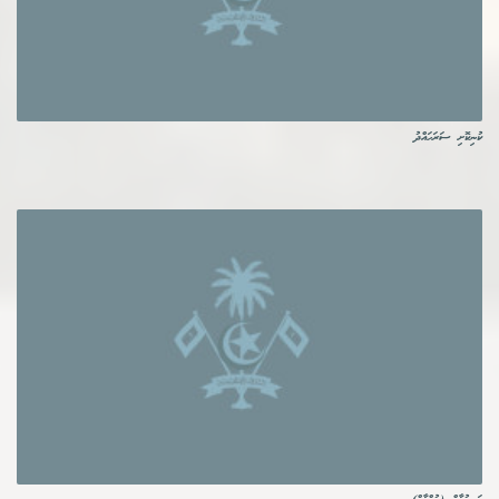
ކުނިކޮށި ސަރަހައްދު