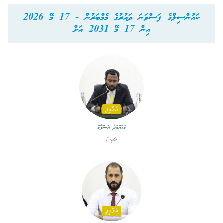
ކައުންސިލްގެ ފަސްވަނަ ދައުރުގެ މެމްބަރުން - 17 މޭ 2026
އިން 17 މޭ 2031 އަށް
އެމްޑީޕީ
މުޙައްމަދު އަސްފާމް
ރައީސް
އެމްޑީޕީ