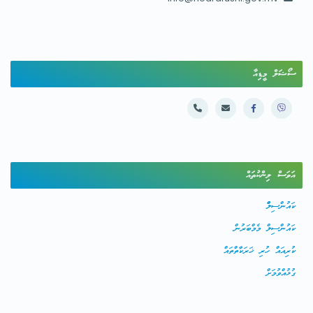
ސޯޝަލް މީޑިއާ
އަވަސް ލިންކުތައް
ކައުންސިލްް
ކައުންސިލް މެމްބަރުން
ކުރިއައް ހުރި ޚަރަކާތްތައް
ގުޅުއްވުމަށް