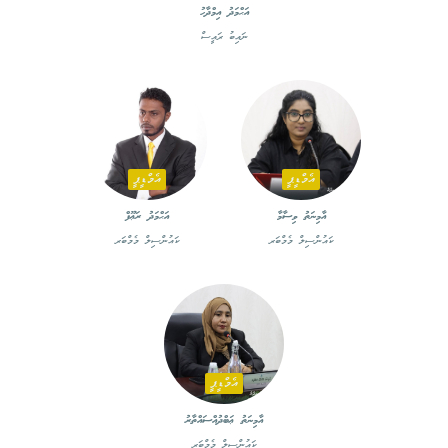
އަޙްމަދު އިމްދާހު
ނައިބު ރައީސް
އެމްޑީޕީ
އެމްޑީޕީ
އާމިނަތު ވިސާމާ
އަޙްމަދު ރަޢޫފް
ކައުންސިލް މެމްބަރ
ކައުންސިލް މެމްބަރ
އެމްޑީޕީ
އާމިނަތު ޢަބްދުއްސައްތާރު
ކައުންސިލް މެމްބަރ