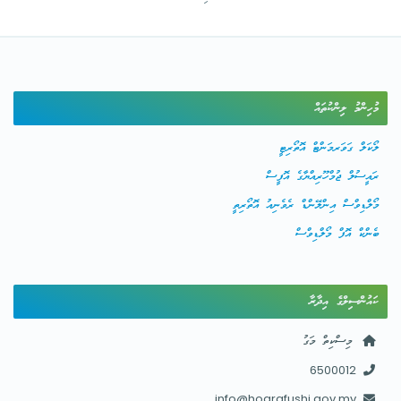
މުހިންމު ލިންކުތައް
ލޯކަލް ގަވަރމަންޓް އޮތޯރިޓީ
ރައީސުލް ޖުމްހޫރިއްޔާގެ އޮފީސް
މޯލްޑިވްސް އިންލޭންޑް ރެވެނިއު އޮތޯރިތީ
ބެންކް އޮފް މޯލްޑިވްސް
ކައުންސިލްގެ އިދާރާ
މިސްކިތް މަގު
6500012
info@hoarafushi.gov.mv