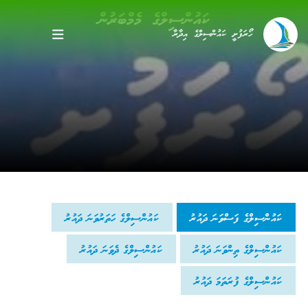
ކައުންސިލްގެ މެމްބަރުން
ހޯރަފުށީ ކައުންސިލްގެ އިދާރާ
ކައުންސިލްގެ ފަސްވަނަ ދައުރު
ކައުންސިލްގެ ހަތަރުވަނަ ދައުރު
ކައުންސިލްގެ ތިންވަނަ ދައުރު
ކައުންސިލްގެ ދެވަނަ ދައުރު
ކައުންސިލްގެ ފުރަތަމަ ދައުރު