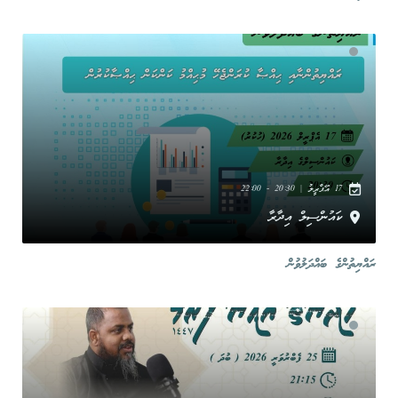
17 އޭޕްރީލު | 20:30 - 22:00
ކައުންސިލް އިދާރާ
ރައްޔިތުންގެ ބައްދަލުވުން