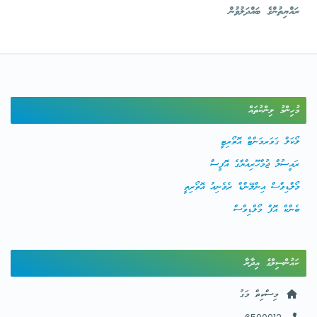
ރައްޔިތުންގެ ބައްދަލުވުން
މުހިންމު ލިންކުތައް
ލޯކަލް ގަވަރމަންޓް އޮތޯރިޓީ
ރައީސުލް ޖުމްހޫރިއްޔާގެ އޮފީސް
މޯލްޑިވްސް އިންލޭންޑް ރެވެނިއު އޮތޯރިތީ
ބެންކް އޮފް މޯލްޑިވްސް
ކައުންސިލްގެ އިދާރާ
މިސްކިތް މަގު