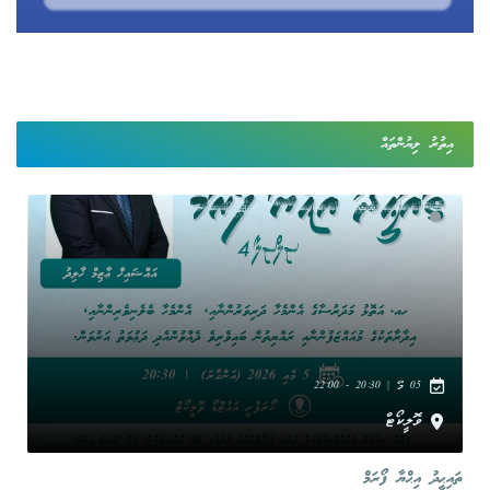
އިތުރު ލިޔުންތައް
05 މޭ | 20:30 - 22:00
ވޮލީކޯޓް
ތައިޙީދު އިޙްޔާ ފޯރަމް