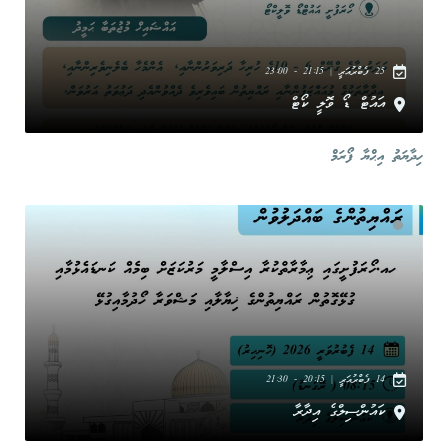
25 ފެބްރުއަރީ | 21:15 - 23:00
އައުޓް ޑޯ ވޮލީ ކޯޓް
ހިދާޔަތު އިޙްޔާ ފޯރަމް
14 ފެބްރުއަރީ | 20:15 - 21:30
ކައުންސިލްގެ އިދާރާ