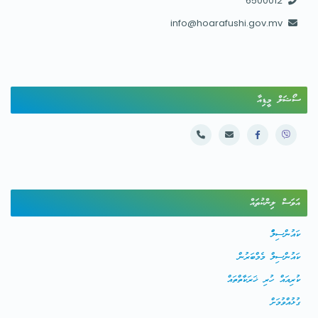
6500012
info@hoarafushi.gov.mv
ސޯޝަލް މީޑިއާ
އަވަސް ލިންކުތައް
ކައުންސިލްް
ކައުންސިލް މެމްބަރުން
ކުރިއައް ހުރި ޚަރަކާތްތައް
ގުޅުއްވުމަށް