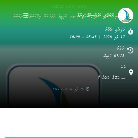
ފުރަތަމަ ސަފްހާ
ހަރަކާތްތައް
ހޯރަފުށީ ކައުންސިލްގެ އިދާރާ
ކައުންސިލަރުންނާއި ހުވައި ކުރުމާއި އ.ތ.މ ކޮމިޓީގެ މެމްބަރުން އިޤްރާރުވުމުގެ ދަރުބާރު
ގަޑިއާއި ވަގުތު
17 މެއި 2026 | 08:45 - 10:00
ވަގުތު
01:15 ގަޑިއިރު
ތަން
ހއ.އަތޮޅު މަދަރުސާ
16 މެއި 2026 - 18:19