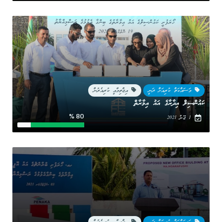
މަސައްކަތް ކުރިއަށް ދަނީ
އިޖްތިމާއީ ކުރިއެރުން
ކައުންސިލް އިދާރާގެ އައު އިމާރާތް
80 %
1 ޖޫން 2021