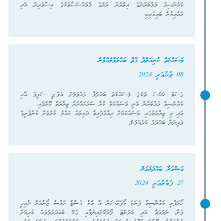
ކައުންސިލް މެމްބަރުންގެ އިތުރުން ރަށުގެ މުވައްސަސާތަކުގެ އިސްވެރިން އަދި
ރައްޔިތުން ބައިވެރިވި.
މަސައްކަތް ކުރިއަށްދާ ގޮތް ބައްލަވާލެއްވުން
08 ޖެނުއަރީ 2024
ގެސްޓް ހައުސް ތަކުގެ މަސައްކަތް ބައްލަވާ ލެއްވުމަށް އެމް.ޕީ ސަލީމް އާއި
ކައުންސިލް މެމްބަރުން ވަނީ މަސައްކަތް ކުރާ ސަރަހައްދަށް ޒިޔާރަތް ކޮށްފައި.
އަދި މި ޒިޔާރަތުގައި މަސައްކަތަށް ދިމާވެފައިވާ ދަތިތައް ހައްލު ކުރުމަށް ކުންފުނީގެ
ވެރީންނާ ބައްދަލް ކުރެއްވުނު.
މަޝްވަރާ ބައްދަލުވުން
27 ފެބްރުއަރީ 2024
ހޯރަފުށީ ކައުންސިލާ ފެނަކަ ކޯޕަރޭޝަން އާ އެކު ގެސްޓް ހައުސް ޒޯންއަށް ދާއިމީ
ފެނާ، ނަރުދަމާ އަދި ކަރަންޓް ފޯރުކޮށްދިނުމާއި ގުޅޭ ބައްދަލުވުމެއް ކުރިއަށް