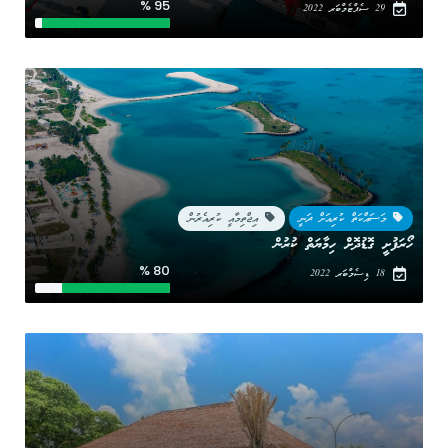
95 %
29 ސެޕްޓެމްބަރ 2022
މަސައްކަތް ކުރިއަށް ދަނީ
އިޖްތިމާއީ ކުރިއެރުން
ހޯރަފުށީ ގޮޑުދޮށް ހިމާޔަތް ކުރުން
80 %
18 ޑިސެމްބަރ 2022