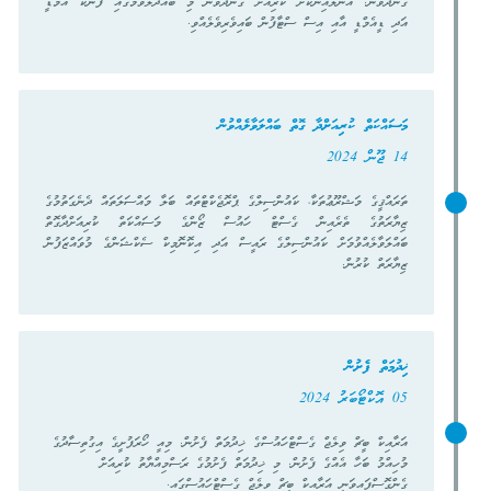
ގެންދެވުނު. އޮންލައިންކޮށް ކުރިއަށް ގެންދެވުނު މި ބައްދަލުވުމުގައި ފެނަކަ އެމްޑީ
އަދި ޑީއެމްޑީ އާއި އިސް ސްޓާފުން ބައިވެރިވެލެއްވި.
މަސައްކަތް ކުރިއަށްދާ ގޮތް ބައްލަވާލެއްވުން
14 ޖޫން 2024
ތަރައްޤީގެ މަޝްރޫޢުތަކާ، ކައުންސިލްގެ ޕްރޮޖެކްޓްތައް ބަލާ މައްސަލަތައް ދެނެގަތުމުގެ
ޒިޔާރަތުގެ ތެރެއިން ގެސްޓް ހައުސް ޒޯންގެ މަސައްކަތް ކުރިއަށްދާގޮތް
ބައްލަވާލެއްވުމަށް ކައުންސިލްގެ ރައީސް އަދި އިކޮނޮމިކް ސެކްޝަންގެ މުވައްޒަފުން
ޒިޔާރަތް ކުރުން.
ޚިދުމަތް ފެށުން
05 އޮކްޓޯބަރު 2024
އަރާއިކް ބީޗް ވިލެޖް ގެސްޓްހައުސްގެ ޚިދުމަތް ފެށުން. މިއީ ހޯރަފުށީގެ އިގުތިސާދުގެ
މުހިއްމު ބަހާ އެއްގެ ފެށުން. މި ޚިދުމަތް ފެށުމުގެ ރަސްމިއްޔާތު ކުރިއަށް
ގެންގޮސްފައިވަނީ އަރާއިކް ބީޗް ވިލެޖް ގެސްޓްހައުސްގައި.