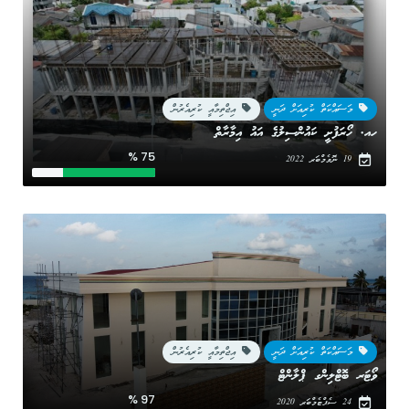
މަސައްކަތް ކުރިއަށް ދަނީ
އިޖްތިމާއީ ކުރިއެރުން
ހއ. ހޯރަފުށީ ކައުންސިލުގެ އައު އިމާރާތް
75 %
19 ނޮވެމްބަރ 2022
މަސައްކަތް ކުރިއަށް ދަނީ
އިޖްތިމާއީ ކުރިއެރުން
ވޯޓަރ ބޮޓްލިންގ ޕްލާންޓް
97 %
24 ސެޕްޓެމްބަރ 2020