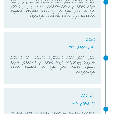
ރަށުގެ ޓުއަރިޒަމް ޒޯން ތަރައްޤީ ކުރުމުގެ މަޝްވަރާތައް އެމް އައި ޓީ ޑީ ސީ އާއެކު
ކުރިއަށް ގެންދެވުނު. މި މަޝްވަރާ ބައްދަލުވުމުގައި އެމް އައި ޓީ ޑީ ސީ ގެ އެމް.ޑީ
ރާއިދު އާއި އެމް.ޕީ ސަލީމް އަދި މީގެ އިތުރުން އޮންލައިންކޮށް ކައުންސިލްގެ
މެމްބަރުންވެސް ވަނީ މި މަޝްވަރާ ބައްދަލުވުމުގައި ބައިވެރިވެފައެވެ.
މަޝްވަރާ
03 ޑިސެމްބަރު 2020
ރަށުގައި ތަރައްޤީ ކުރުމަށް ކަނޑައަޅާފައިވާ ޓުއަރރިޒަމް ޒޯންގެ މަސްވަރާތައް
ޓުއަރރިޒަމް މިނިސްޓްރީއާއެކު ކުރިއަށް ގެންދެވުނު. މި ބައްދަލުވުމުގައި ޓުއަރިޒަމް
މިނިސްޓަރ މައުސޫމް، އެމް.ޕީ ސަލީމް އަދި ކައުންސިލްގެ މެމްބަރުން
ބައިވެރިވެފައިވެއެވެ.
ސޮއި ކުރުން
24 ޖެނުއަރީ 2021
ގެސްޓްހައުސް ވިޔަފާރިއަށް ބިން ދޫކުރުމުގެ އެމް.އޯ.ޔޫ ގައި ހޯރަފުށީ ކައުންސިލާއި