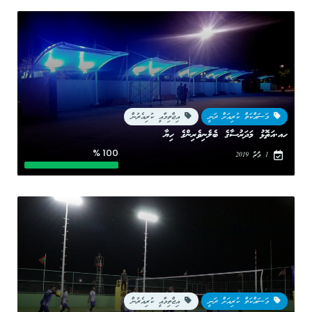
މަސައްކަތް ކުރިއަށް ދަނީ
އިޖްތިމާއީ ކުރިއެރުން
ހއ.އަތޮޅު މަދަރުސާގެ ބެލެނިވެރިންގެ ހިޔާ
100 %
1 މާޗް 2019
މަސައްކަތް ކުރިއަށް ދަނީ
އިޖްތިމާއީ ކުރިއެރުން