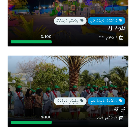
މަސައްކަތް ކުރިއަށް ދަނީ
އިޖްތިމާއީ ކުރިއެރުން
އެއްފަސް ޕާކު
100 %
1 ޖެނުއަރީ 2023
މަސައްކަތް ކުރިއަށް ދަނީ
އިޖްތިމާއީ ކުރިއެރުން
ކޮއި ޕާކު
100 %
11 ޖެނުއަރީ 2023