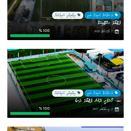
މަސައްކަތް ކުރިއަށް ދަނީ
އިޖްތިމާއީ ކުރިއެރުން
ފުޓްބޯޅަ ސްޓޭޑިއަމް
100 %
7 އޯގަސްޓް 2026
މަސައްކަތް ކުރިއަށް ދަނީ
އިޖްތިމާއީ ކުރިއެރުން
ހއ. ހޯރަފުށީ ދެކުނު ފުޓްބޯޅަ ދަނޑު
100 %
1 ޑިސެމްބަރ 2017