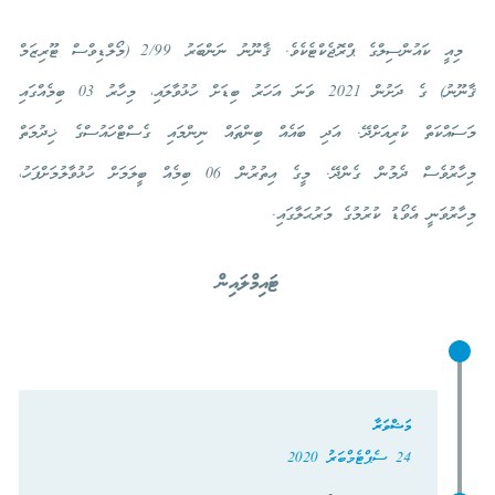
މިއީ ކައުންސިލްގެ ޕްރޮޖެކްޓެކެވެ. ޤާނޫނު ނަންބަރު 2/99 (މޯލްޑިވްސް ޓޫރިޒަމް
ޤާނޫނު) ގެ ދަށުން 2021 ވަނަ އަހަރު ބިޑަށް ހުޅުވާލައި، މިހާރު 03 ބިމެއްގައި
މަސައްކަތް ކުރިއަށްދޭ. އަދި ބައެއް ބިންތައް ނިންމައި ގެސްޓްހައުސްގެ ޚިދުމަތް
މިހާރުވެސް ދެމުން ގެންދޭ. މީގެ އިތުރުން 06 ބިމެއް ބީލަމަށް ހުޅުވާލުމަށްފަހު،
މިހާރުވަނީ އެވޯޑު ކުރުމުގެ މަރުޙަލާގައި.
ޓައިމްލައިން
މަޝްވަރާ
24 ސެޕްޓެމްބަރު 2020