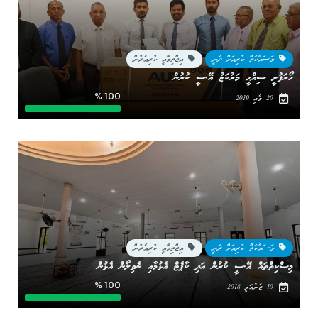
މަސައްކަތް ކުރިއަށް ދަނީ
އިޖްތިމާއީ ކުރިއެރުން
ހޯރަފުށީ ސިއްޙީ މަރުކަޒު އޭ.ސީ ކުރުން
100 %
20 މެއި 2019
މަސައްކަތް ކުރިއަށް ދަނީ
އިޖްތިމާއީ ކުރިއެރުން
މިސްކިތްތައް އޭ.ސީ ކުރުން އަދި ކާޕެޓް އެޅުމާއި ނެވިލޯން އެޅުން
100 %
10 ޖެނުއަރީ 2018