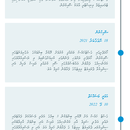
ޓުއަރރިޒަމް މިނިސްޓްރީ އާއެކު ސޮއިކުރުން.
ސޮއިކުރުން
18 ނޮވެމްބަރު 2021
ހޯރަފުށީގައި ގެސްޓްހައުސް ތަރައްޤީ ކުރުމަށް ދޫކުރާ ބިންތަކުގެ އެގްރިމެންޓްގައި
ސޮއިކުރުން. ހޯރަފުށީ ރަށްވެހި ފަންނުގައި ކުރިއަށްގެންދިޔަ މި ރަސްމިއްޔާތުގައި
ކައުންސިލްގެ ފަރާތުން އެއްބަސްވުމުގައި ސޮއި ކުރެއްވީ ރައީސް ވަޙީދު އަދި
ސިންގިއުލާ ޕްރައިވެޓް ލިމިޓެޑްގެ ފަރާތުން ހަލީމް އެވެ.
އަމަލީ މަސައްކަތް
10 މޭ 2022
ގެސްޓް ހައުސް އަށް ދޫކުރި ބިންތަކުން 3 ބިމުގެ އަމަލީ މަސައްކަތް ފައްޓަވައި
ދެއްވީ އެމް.ޕީ ސަލީމް އާއި ކައުންސިލްގެ ރައީސް އަދި ބިންތަށް ކާމިޔާބުކުރި
ސިންގިއުލަރ ޕްރައިވެޓް ލިމިޓެޑް ގެ ފަރާތުން ހަލީމް އެވެ. އަދި މި ރަސްމިއްޔާތުގައި