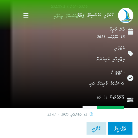
ފުރަތަމަ ސަފްހާ
މަޝްރޫއުުތައް
ހޯރަފުށީ ކައުންސިލްގެ އިދާރާ
ގެސްޓްހައުސްގެ ވިޔަފާރި
ފެށޭ ތާރީޚް
18 ނޮވެމްބަރ 2021
ކެޓަގަރީ
އިޖްތިމާއީ ކުރިއެރުން
ސްޓޭޓަސް
މަސައްކަތް ކުރިއަށް ދަނީ
ޕްރޮގްރެސް % 65
12 ފެބްރުއަރީ 2025 - 22:01
ތަފްސީލް
ގެލެރީ