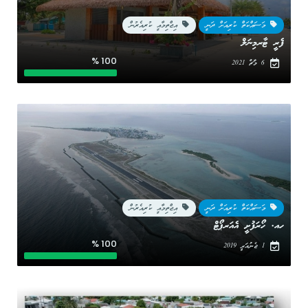
މަސައްކަތް ކުރިއަށް ދަނީ
އިޖްތިމާއީ ކުރިއެރުން
ފެރީ ޓާރމިނަލް
100 %
6 މާޗް 2021
މަސައްކަތް ކުރިއަށް ދަނީ
އިޖްތިމާއީ ކުރިއެރުން
ހއ. ހޯރަފުށީ އެއަރޕޯޓް
100 %
1 ޖެނުއަރީ 2019