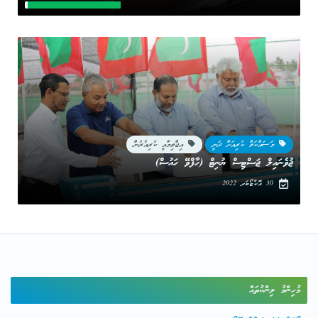
މަސައްކަތް ކުރިއަށް ދަނީ
އިޖްތިމާއީ ކުރިއެރުން
ޖުވެނައިލް ޖަސްޓިސް ޔުނިޓް (ހާފްވޭ ހައުސް)
30 އޮކްޓޯބަރ 2022
މުހިންމު ލިންކުތައް