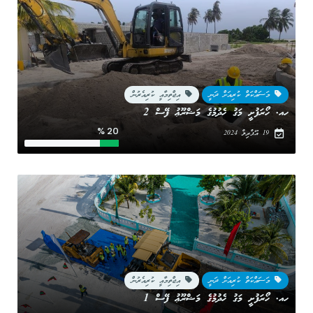
މަސައްކަތް ކުރިއަށް ދަނީ
އިޖްތިމާއީ ކުރިއެރުން
ހއ. ހޯރަފުށީ މަގު ހެދުމުގެ މަޝްރޫޢު ފޭސް 2
20 %
19 އޭޕްރިލް 2024
މަސައްކަތް ކުރިއަށް ދަނީ
އިޖްތިމާއީ ކުރިއެރުން
ހއ. ހޯރަފުށީ މަގު ހެދުމުގެ މަޝްރޫޢު ފޭސް 1