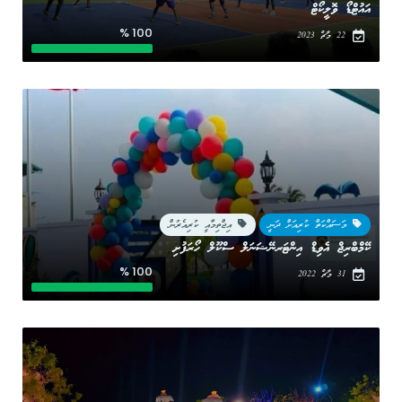
އައުޓްޑޯ ވޮލީކޯޓް
100 %
22 މާޗް 2023
މަސައްކަތް ކުރިއަށް ދަނީ
އިޖްތިމާއީ ކުރިއެރުން
ކޭމްބްރިޖް އެވިޑް އިންޓަރނޭޝަނަލް ސްކޫލް ހޯރަފުށި
100 %
31 މާޗް 2022