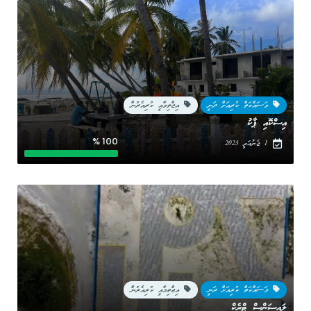
މަސައްކަތް ކުރިއަށް ދަނީ
އިޖްތިމާއީ ކުރިއެރުން
އިސްކޮއި ޕާކު
100 %
1 ޖެނުއަރީ 2023
މަސައްކަތް ކުރިއަށް ދަނީ
އިޖްތިމާއީ ކުރިއެރުން
ލައިސަންސް ޓްރެކް