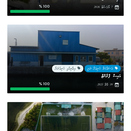
100 %
7 އޯގަސްޓް 2026
މަސައްކަތް ކުރިއަށް ދަނީ
އިޖްތިމާއީ ކުރިއެރުން
އައިސް ޕްލާންޓް
100 %
19 މާޗް 2021