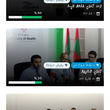
މަސައްކަތް ކުރިއަށް ދަނީ
އިޖްތިމާއީ ކުރިއެރުން
ފެނަކަ ހޯރަފުށީ ބްރާންޗް އޮފީސް
60 %
1 ޖޫން 2021
މަސައްކަތް ކުރިއަށް ދަނީ
އިޖްތިމާއީ ކުރިއެރުން
ހޯރަފުށީ ހޮސްޕިޓަލް
20 %
19 އޭޕްރިލް 2019