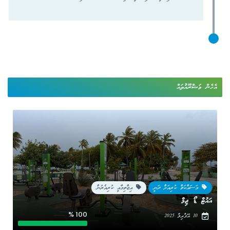
އެހެން މަޝްރޫއުުތައް
މަސައްކަތް ކުރިއަށް ދަނީ
އިޖްތިމާއީ ކުރިއެރުން
އައުޓް ޑޯ ޖިމް
100 %
10 އޭޕްރިލް 2025