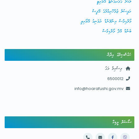
ލޯކަލް ގަވަރމަންޓް އޮތޯރިޓީ
ރައީސުލް ޖުމްހޫރިއްޔާގެ އޮފީސް
މޯލްޑިވްސް އިންލޭންޑް ރެވެނިއު އޮތޯރިތީ
ބެންކް އޮފް މޯލްޑިވްސް
ކައުންސިލްގެ އިދާރާ
މިސްކިތް މަގު
6500012
info@hoarafushi.gov.mv
ސޯޝަލް މީޑިއާ